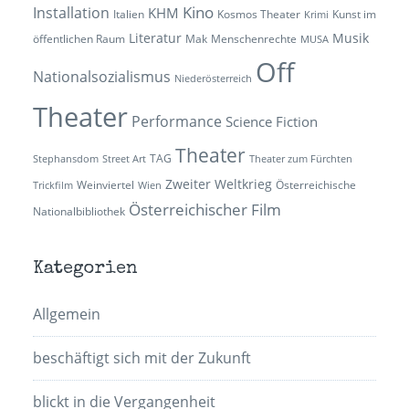
Kino
Installation
KHM
Italien
Kosmos Theater
Kunst im
Krimi
Literatur
Musik
öffentlichen Raum
Mak
Menschenrechte
MUSA
Off
Nationalsozialismus
Niederösterreich
Theater
Performance
Science Fiction
Theater
TAG
Stephansdom
Street Art
Theater zum Fürchten
Zweiter Weltkrieg
Weinviertel
Österreichische
Trickfilm
Wien
Österreichischer Film
Nationalbibliothek
Kategorien
Allgemein
beschäftigt sich mit der Zukunft
blickt in die Vergangenheit