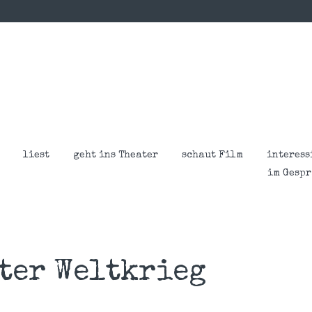
liest
geht ins Theater
schaut Film
interess
im Gesp
ter Weltkrieg