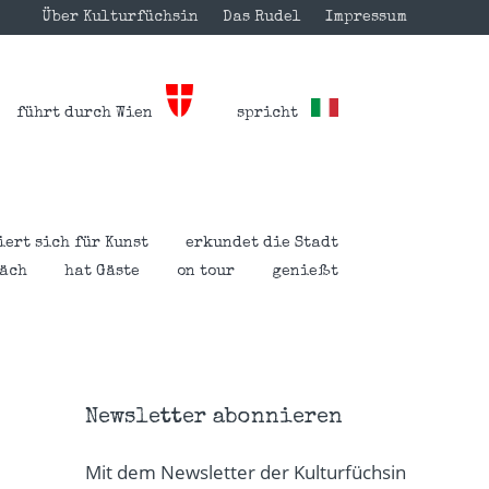
Über Kulturfüchsin
Das Rudel
Impressum
führt durch Wien
spricht
iert sich für Kunst
erkundet die Stadt
räch
hat Gäste
on tour
genießt
Newsletter abonnieren
Mit dem Newsletter der Kulturfüchsin