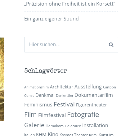
„Präzision ohne Freiheit ist ein Korsett”
Ein ganz eigener Sound
Suchen
nach:
Schlagwörter
Ausstellung
Architektur
Animationsfilm
Cartoon
Dokumentarfilm
Denkmal
Comic
Denkmäler
Festival
Feminismus
Figurentheater
Fotografie
Film
Filmfestival
Galerie
Installation
Hamakom
Holocaust
Kino
KHM
Italien
Kosmos Theater
Kunst im
Krimi