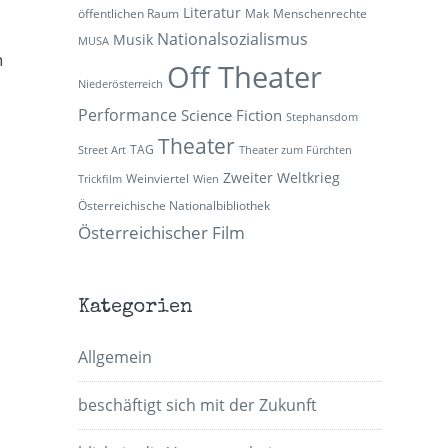
Literatur
öffentlichen Raum
Mak
Menschenrechte
Nationalsozialismus
Musik
MUSA
n
Off Theater
Niederösterreich
Performance
Science Fiction
Stephansdom
Theater
TAG
Street Art
Theater zum Fürchten
Zweiter Weltkrieg
Weinviertel
Trickfilm
Wien
Österreichische Nationalbibliothek
Österreichischer Film
Kategorien
Allgemein
beschäftigt sich mit der Zukunft