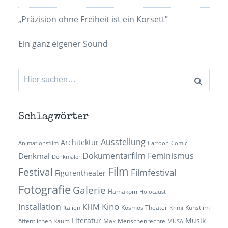
„Präzision ohne Freiheit ist ein Korsett”
Ein ganz eigener Sound
Suchen
nach:
Schlagwörter
Ausstellung
Architektur
Animationsfilm
Cartoon
Comic
Dokumentarfilm
Feminismus
Denkmal
Denkmäler
Film
Festival
Filmfestival
Figurentheater
Fotografie
Galerie
Hamakom
Holocaust
Kino
Installation
KHM
Italien
Kosmos Theater
Kunst im
Krimi
Literatur
Musik
öffentlichen Raum
Mak
Menschenrechte
MUSA