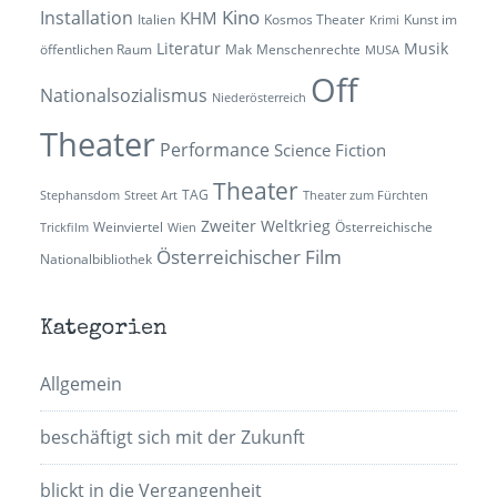
Kino
Installation
KHM
Italien
Kosmos Theater
Kunst im
Krimi
Literatur
Musik
öffentlichen Raum
Mak
Menschenrechte
MUSA
Off
Nationalsozialismus
Niederösterreich
Theater
Performance
Science Fiction
Theater
TAG
Stephansdom
Street Art
Theater zum Fürchten
Zweiter Weltkrieg
Weinviertel
Österreichische
Trickfilm
Wien
Österreichischer Film
Nationalbibliothek
Kategorien
Allgemein
beschäftigt sich mit der Zukunft
blickt in die Vergangenheit