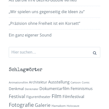
Als Barbie ihre Bezirks-Bubble verließ
„Wir spielen uns gegenseitig die Ideen zu“
„Präzision ohne Freiheit ist ein Korsett”
Ein ganz eigener Sound
Suchen
nach:
Schlagwörter
Ausstellung
Architektur
Animationsfilm
Cartoon
Comic
Dokumentarfilm
Feminismus
Denkmal
Denkmäler
Film
Festival
Filmfestival
Figurentheater
Fotografie
Galerie
Hamakom
Holocaust