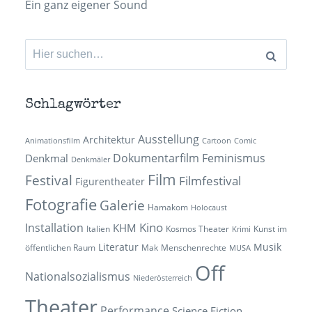
Ein ganz eigener Sound
Suchen
nach:
Schlagwörter
Ausstellung
Architektur
Animationsfilm
Cartoon
Comic
Dokumentarfilm
Feminismus
Denkmal
Denkmäler
Film
Festival
Filmfestival
Figurentheater
Fotografie
Galerie
Hamakom
Holocaust
Kino
Installation
KHM
Italien
Kosmos Theater
Kunst im
Krimi
Literatur
Musik
öffentlichen Raum
Mak
Menschenrechte
MUSA
Off
Nationalsozialismus
Niederösterreich
Theater
Performance
Science Fiction