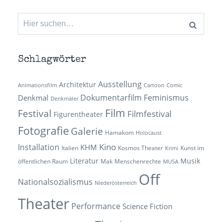
Suchen
nach:
Schlagwörter
Ausstellung
Architektur
Animationsfilm
Cartoon
Comic
Dokumentarfilm
Feminismus
Denkmal
Denkmäler
Film
Festival
Filmfestival
Figurentheater
Fotografie
Galerie
Hamakom
Holocaust
Kino
Installation
KHM
Italien
Kosmos Theater
Kunst im
Krimi
Literatur
Musik
öffentlichen Raum
Mak
Menschenrechte
MUSA
Off
Nationalsozialismus
Niederösterreich
Theater
Performance
Science Fiction