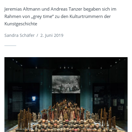
Jeremias Altmann und Andreas Tanzer begaben sich im
Rahmen von „grey time“ zu den Kulturtrümmern der
Kunstgeschichte
Sandra Schäfer
/
2. Juni 2019