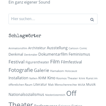
Ein ganz eigener Sound
Suchen
nach:
Schlagwörter
Ausstellung
Architektur
Animationsfilm
Cartoon
Comic
Dokumentarfilm
Feminismus
Denkmal
Denkmäler
Film
Festival
Filmfestival
Figurentheater
Fotografie
Galerie
Hamakom
Holocaust
Kino
Installation
KHM
Italien
Kosmos Theater
Kunst im
Krimi
Literatur
Musik
öffentlichen Raum
Mak
Menschenrechte
MUSA
Off
Nationalsozialismus
Niederösterreich
Theater
Performance
Science Fiction