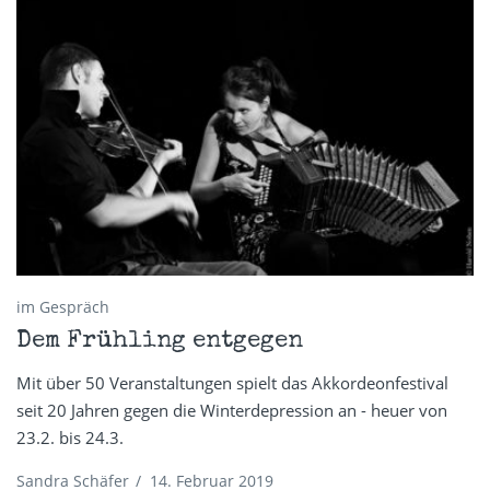
im Gespräch
Dem Frühling entgegen
Mit über 50 Veranstaltungen spielt das Akkordeonfestival
seit 20 Jahren gegen die Winterdepression an - heuer von
23.2. bis 24.3.
Sandra Schäfer
/
14. Februar 2019