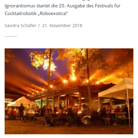
Ignorantismus startet die 20. Ausgabe des Festivals für
Cocktailrobotik „Roboexotica“
Sandra Schäfer
/
21. November 2018