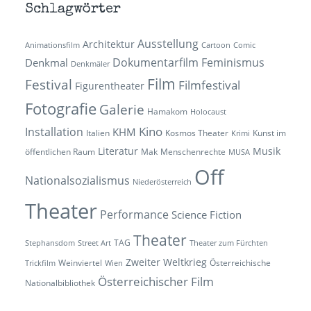
Schlagwörter
Ausstellung
Architektur
Animationsfilm
Cartoon
Comic
Dokumentarfilm
Feminismus
Denkmal
Denkmäler
Film
Festival
Filmfestival
Figurentheater
Fotografie
Galerie
Hamakom
Holocaust
Kino
Installation
KHM
Italien
Kosmos Theater
Kunst im
Krimi
Literatur
Musik
öffentlichen Raum
Mak
Menschenrechte
MUSA
Off
Nationalsozialismus
Niederösterreich
Theater
Performance
Science Fiction
Theater
TAG
Stephansdom
Street Art
Theater zum Fürchten
Zweiter Weltkrieg
Weinviertel
Österreichische
Trickfilm
Wien
Österreichischer Film
Nationalbibliothek