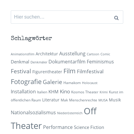
Suchen
nach:
Schlagwörter
Ausstellung
Architektur
Animationsfilm
Cartoon
Comic
Dokumentarfilm
Feminismus
Denkmal
Denkmäler
Film
Festival
Filmfestival
Figurentheater
Fotografie
Galerie
Hamakom
Holocaust
Kino
Installation
KHM
Italien
Kosmos Theater
Kunst im
Krimi
Literatur
Musik
öffentlichen Raum
Mak
Menschenrechte
MUSA
Off
Nationalsozialismus
Niederösterreich
Theater
Performance
Science Fiction