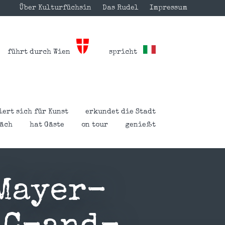
Über Kulturfüchsin
Das Rudel
Impressum
führt durch Wien
spricht
iert sich für Kunst
erkundet die Stadt
räch
hat Gäste
on tour
genießt
Mayer-