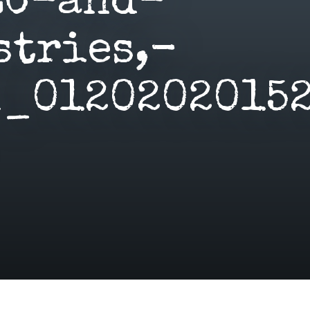
LC-and-
stries,-
l_0120202015