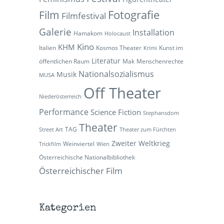
Fotografie
Film
Filmfestival
Galerie
Installation
Hamakom
Holocaust
Kino
KHM
Italien
Kosmos Theater
Kunst im
Krimi
Literatur
öffentlichen Raum
Mak
Menschenrechte
Nationalsozialismus
Musik
MUSA
Off Theater
Niederösterreich
Performance
Science Fiction
Stephansdom
Theater
TAG
Street Art
Theater zum Fürchten
Zweiter Weltkrieg
Weinviertel
Trickfilm
Wien
Österreichische Nationalbibliothek
Österreichischer Film
Kategorien