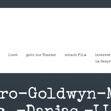
liest
geht ins Theater
schaut Film
interess
im Gesp
tro-Goldwyn-