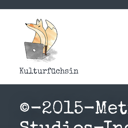
Kulturfüchsin
©-2015-Me