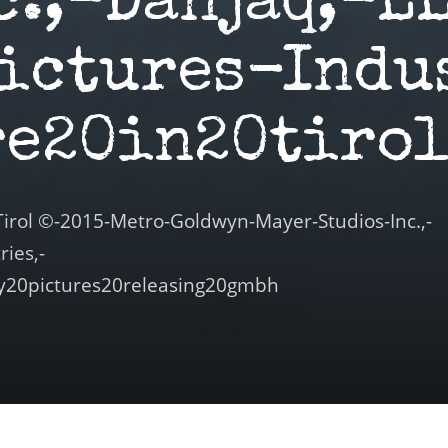
c.,-Danjaq,-L
ictures-Indu
re20in20tiro
Tirol ©-2015-Metro-Goldwyn-Mayer-Studios-Inc.,-
ies,-
ny20pictures20releasing20gmbh