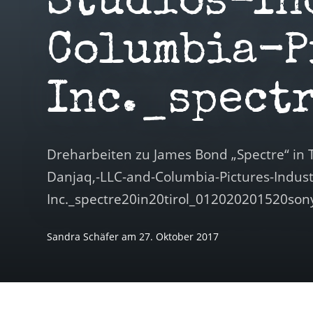
Studios-In
Columbia-P
Inc._spect
Dreharbeiten zu James Bond „Spectre“ in 
Danjaq,-LLC-and-Columbia-Pictures-Industr
Inc._spectre20in20tirol_012020201520so
Sandra Schäfer
am
27. Oktober 2017