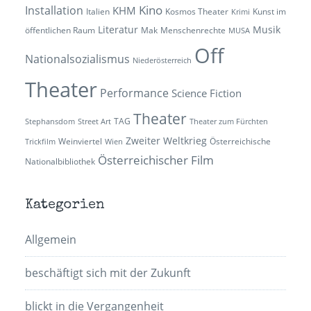
Kino
Installation
KHM
Italien
Kosmos Theater
Kunst im
Krimi
Literatur
Musik
öffentlichen Raum
Mak
Menschenrechte
MUSA
Off
Nationalsozialismus
Niederösterreich
Theater
Performance
Science Fiction
Theater
TAG
Stephansdom
Street Art
Theater zum Fürchten
Zweiter Weltkrieg
Weinviertel
Österreichische
Trickfilm
Wien
Österreichischer Film
Nationalbibliothek
Kategorien
Allgemein
beschäftigt sich mit der Zukunft
blickt in die Vergangenheit