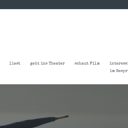
liest
geht ins Theater
schaut Film
interess
im Gesp