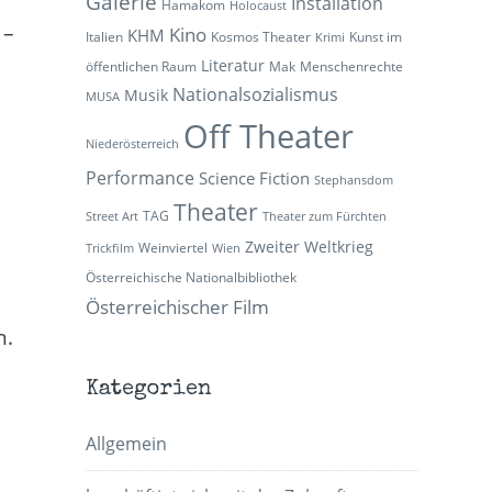
Galerie
Installation
Hamakom
Holocaust
 –
Kino
KHM
Italien
Kosmos Theater
Kunst im
Krimi
Literatur
öffentlichen Raum
Mak
Menschenrechte
Nationalsozialismus
Musik
MUSA
Off Theater
Niederösterreich
Performance
Science Fiction
Stephansdom
Theater
TAG
Street Art
Theater zum Fürchten
Zweiter Weltkrieg
Weinviertel
Trickfilm
Wien
Österreichische Nationalbibliothek
Österreichischer Film
n.
Kategorien
Allgemein