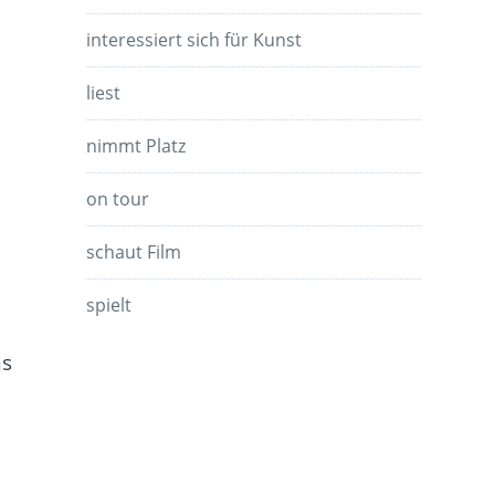
interessiert sich für Kunst
liest
nimmt Platz
on tour
schaut Film
spielt
ns