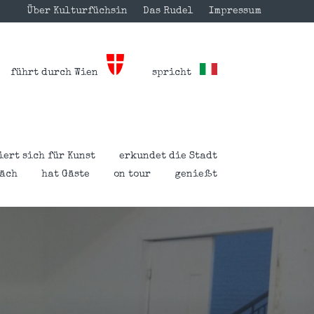
Über Kulturfüchsin
Das Rudel
Impressum
führt durch Wien
spricht
iert sich für Kunst
erkundet die Stadt
räch
hat Gäste
on tour
genießt