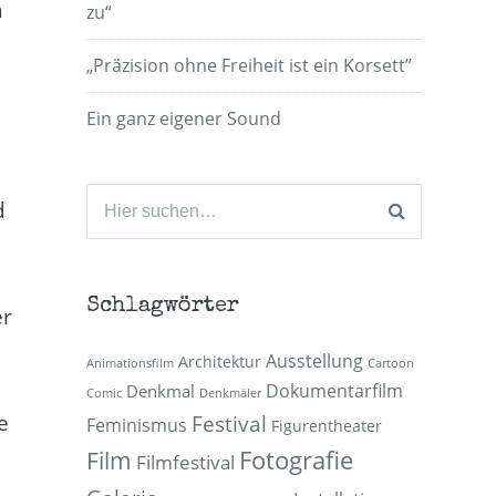
n
zu“
„Präzision ohne Freiheit ist ein Korsett”
Ein ganz eigener Sound
Suchen
d
nach:
Schlagwörter
er
Ausstellung
Architektur
Animationsfilm
Cartoon
Dokumentarfilm
Denkmal
Comic
Denkmäler
e
Festival
Feminismus
Figurentheater
Fotografie
Film
Filmfestival