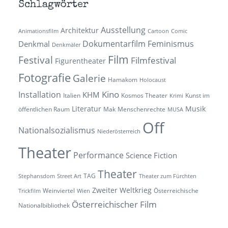
Schlagwörter
Ausstellung
Architektur
Animationsfilm
Cartoon
Comic
Dokumentarfilm
Feminismus
Denkmal
Denkmäler
Film
Festival
Filmfestival
Figurentheater
Fotografie
Galerie
Hamakom
Holocaust
Kino
Installation
KHM
Italien
Kosmos Theater
Kunst im
Krimi
Literatur
Musik
öffentlichen Raum
Mak
Menschenrechte
MUSA
Off
Nationalsozialismus
Niederösterreich
Theater
Performance
Science Fiction
Theater
TAG
Stephansdom
Street Art
Theater zum Fürchten
Zweiter Weltkrieg
Weinviertel
Österreichische
Trickfilm
Wien
Österreichischer Film
Nationalbibliothek