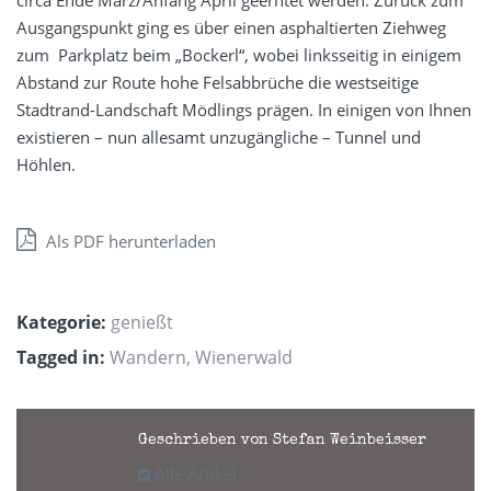
circa Ende März/Anfang April geerntet werden. Zurück zum
Ausgangspunkt ging es über einen asphaltierten Ziehweg
zum Parkplatz beim „Bockerl“, wobei linksseitig in einigem
Abstand zur Route hohe Felsabbrüche die westseitige
Stadtrand-Landschaft Mödlings prägen. In einigen von Ihnen
existieren – nun allesamt unzugängliche – Tunnel und
Höhlen.
Als PDF herunterladen
Kategorie:
genießt
Tagged in:
Wandern
,
Wienerwald
Geschrieben von Stefan Weinbeisser
Alle Artikel