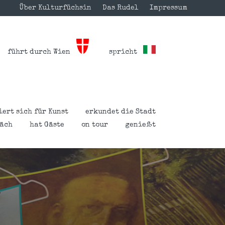
Über Kulturfüchsin
Das Rudel
Impressum
führt durch Wien
spricht
iert sich für Kunst
erkundet die Stadt
räch
hat Gäste
on tour
genießt