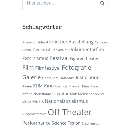
nach:
Schlagwörter
Ausstellung
Architektur
Animationsfilm
Cartoon
Dokumentarfilm
Denkmal
Comic
Denkmäler
Festival
Feminismus
Figurentheater
Fotografie
Film
Filmfestival
Galerie
Installation
Hamakom
Holocaust
Kino
KHM
Italien
Kosmos Theater
Kunst im
Krimi
Literatur
öffentlichen Raum
Mak
Menschenrechte
Nationalsozialismus
Musik
MUSA
Off Theater
Niederösterreich
Performance
Science Fiction
Stephansdom