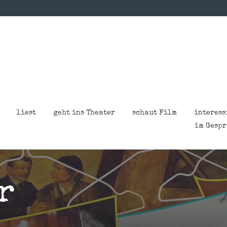
liest
geht ins Theater
schaut Film
interess
im Gesp
r