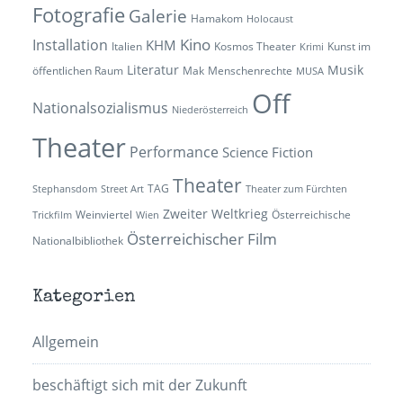
Fotografie
Galerie
Hamakom
Holocaust
Kino
Installation
KHM
Italien
Kosmos Theater
Kunst im
Krimi
Literatur
Musik
öffentlichen Raum
Mak
Menschenrechte
MUSA
Off
Nationalsozialismus
Niederösterreich
Theater
Performance
Science Fiction
Theater
TAG
Stephansdom
Street Art
Theater zum Fürchten
Zweiter Weltkrieg
Weinviertel
Österreichische
Trickfilm
Wien
Österreichischer Film
Nationalbibliothek
Kategorien
Allgemein
beschäftigt sich mit der Zukunft