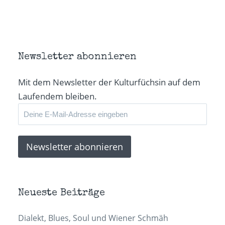
zu
zu
zu
einen
teilen
teilen
teilen
Link
(Wird
(Wird
(Wird
per
in
in
in
E-
neuem
neuem
neuem
Mail
Fenster
Fenster
Fenster
zu
geöffnet)
geöffnet)
geöffnet)
senden
(Wird
in
Newsletter abonnieren
neuem
Fenster
geöffnet)
Mit dem Newsletter der Kulturfüchsin auf dem
Laufendem bleiben.
Neueste Beiträge
Dialekt, Blues, Soul und Wiener Schmäh