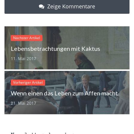
neuem
neuem
neuem
Mail
Zeige Kommentare
Fenster
Fenster
Fenster
zu
geöffnet)
geöffnet)
geöffnet)
senden
(Wird
in
neuem
Fenster
geöffnet)
Nächster Artikel
Lebensbetrachtungen mit Kaktus
11. Mai 2017
Vorheriger Artikel
Wenn einen das Leben zum Affen macht
21. Mai 2017