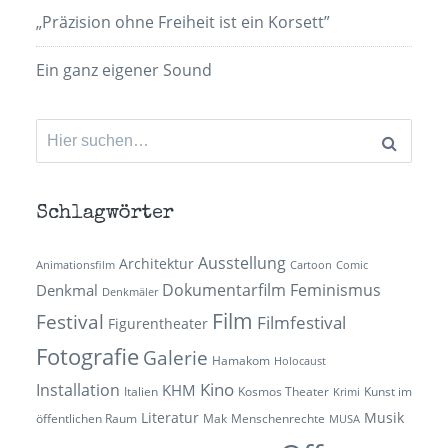
„Präzision ohne Freiheit ist ein Korsett”
Ein ganz eigener Sound
Suchen
nach:
Schlagwörter
Ausstellung
Architektur
Animationsfilm
Cartoon
Comic
Dokumentarfilm
Feminismus
Denkmal
Denkmäler
Film
Festival
Filmfestival
Figurentheater
Fotografie
Galerie
Hamakom
Holocaust
Kino
Installation
KHM
Italien
Kosmos Theater
Kunst im
Krimi
Literatur
Musik
öffentlichen Raum
Mak
Menschenrechte
MUSA