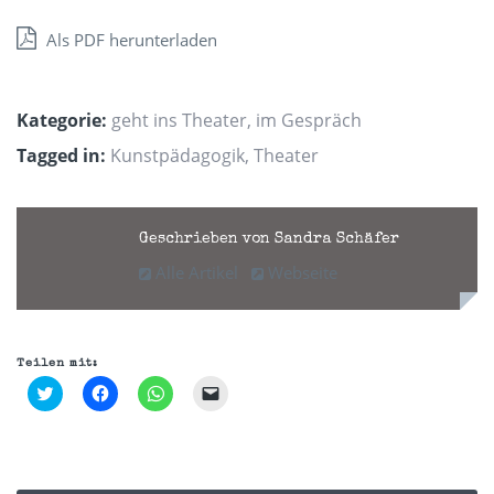
Als PDF herunterladen
Kategorie:
geht ins Theater
,
im Gespräch
Tagged in:
Kunstpädagogik
,
Theater
Geschrieben von Sandra Schäfer
Alle Artikel
Webseite
Teilen mit:
Klick,
Klick,
Klicken,
Klicken,
um
um
um
um
über
auf
auf
einem
Twitter
Facebook
WhatsApp
Freund
zu
zu
zu
einen
teilen
teilen
teilen
Link
(Wird
(Wird
(Wird
per
in
in
in
E-