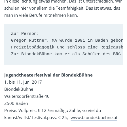
in diese Richtung etwas machen. Das ist unterschiedlich. Wir
schulen hier vor allem die Teamfähigkeit. Das ist etwas, das
man in viele Berufe mitnehmen kann.
Zur Person:

Gregor Ruttner, MA wurde 1991 in Baden gebore
Freizeitpädagogik und schloss eine Regieausbil
Zur BiondekBühne kam er als Schüler des BRG B
Jugendtheaterfestival der BiondekBühne
1. bis 11. Juni 2017
BiondekBühne
Waltersdorferstraße 40
2500 Baden
Preise: Vollpreis
:
€ 12 /ermäßigt
:
Zahle, so viel du
kannst/willst/ festival.pass: € 25,-
www.biondekbuehne.at