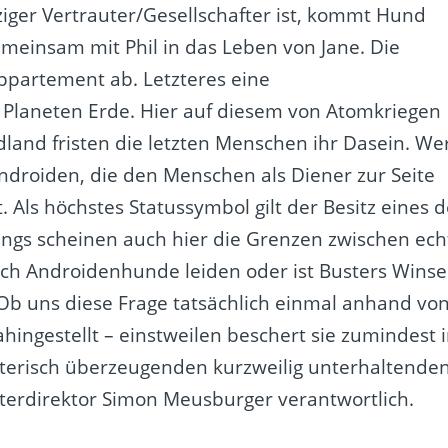
nziger Vertrauter/Gesellschafter ist, kommt Hund
emeinsam mit Phil in das Leben von Jane. Die
Appartement ab. Letzteres eine
laneten Erde. Hier auf diesem von Atomkriegen
and fristen die letzten Menschen ihr Dasein. We
 Androiden, die den Menschen als Diener zur Seite
 Als höchstes Statussymbol gilt der Besitz eines d
dings scheinen auch hier die Grenzen zwischen ech
h Androidenhunde leiden oder ist Busters Winse
 Ob uns diese Frage tatsächlich einmal anhand vo
ahingestellt – einstweilen beschert sie zumindest 
alterisch überzeugenden kurzweilig unterhaltende
terdirektor Simon Meusburger verantwortlich.