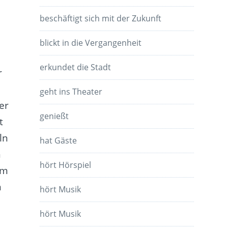
beschäftigt sich mit der Zukunft
blickt in die Vergangenheit
erkundet die Stadt
r
geht ins Theater
er
genießt
t
ln
hat Gäste
n
hört Hörspiel
im
n
hört Musik
hört Musik