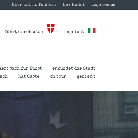
Über Kulturfüchsin
Das Rudel
Impressum
führt durch Wien
spricht
iert sich für Kunst
erkundet die Stadt
räch
hat Gäste
on tour
genießt