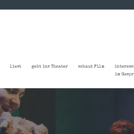
liest
geht ins Theater
schaut Film
interess
im Gesp