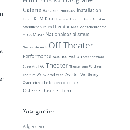
Filmfestival
Galerie
Installation
Hamakom
Holocaust
on
Kino
KHM
Italien
Kosmos Theater
Kunst im
Krimi
Literatur
öffentlichen Raum
Mak
Menschenrechte
Nationalsozialismus
Musik
MUSA
Off Theater
Niederösterreich
st
Performance
Science Fiction
Stephansdom
Theater
TAG
Street Art
Theater zum Fürchten
Zweiter Weltkrieg
Weinviertel
Trickfilm
Wien
er
Österreichische Nationalbibliothek
Österreichischer Film
r
Kategorien
Allgemein