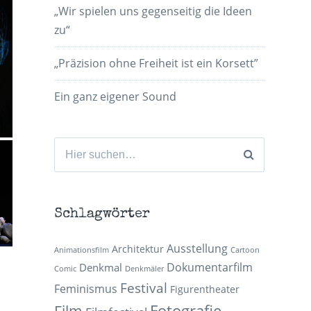
„Wir spielen uns gegenseitig die Ideen
zu“
„Präzision ohne Freiheit ist ein Korsett”
Ein ganz eigener Sound
Suchen
nach:
Schlagwörter
Ausstellung
Architektur
Animationsfilm
Cartoon
Dokumentarfilm
Denkmal
Comic
Denkmäler
Festival
Feminismus
Figurentheater
Fotografie
Film