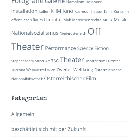
Fotografie
Galerie
Hamakom
Holocaust
Kino
Installation
KHM
Italien
Kosmos Theater
Kunst im
Krimi
Literatur
Musik
öffentlichen Raum
Mak
Menschenrechte
MUSA
Off
Nationalsozialismus
Niederösterreich
Theater
Performance
Science Fiction
Theater
TAG
Stephansdom
Street Art
Theater zum Fürchten
Zweiter Weltkrieg
Weinviertel
Österreichische
Trickfilm
Wien
Österreichischer Film
Nationalbibliothek
Kategorien
Allgemein
beschäftigt sich mit der Zukunft