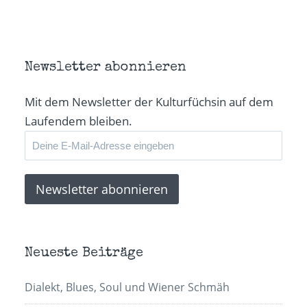
teilen
teilen
teilen
Link
(Wird
(Wird
(Wird
per
in
in
in
E-
neuem
neuem
neuem
Mail
Fenster
Fenster
Fenster
zu
geöffnet)
geöffnet)
geöffnet)
senden
(Wird
in
Newsletter abonnieren
neuem
Fenster
geöffnet)
Mit dem Newsletter der Kulturfüchsin auf dem
Laufendem bleiben.
Neueste Beiträge
Dialekt, Blues, Soul und Wiener Schmäh