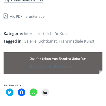
Als PDF herunterladen
Kategorie:
interessiert sich für Kunst
Tagged in:
Galerie
,
Lichtkunst
,
Transmediale Kunst
Geschrieben von Sandra Schäfer
Alle Artikel
Webseite
Teilen mit:
Klick,
Klick,
Klicken,
Klicken,
um
um
um
um
über
auf
auf
einem
Twitter
Facebook
WhatsApp
Freund
zu
zu
zu
einen