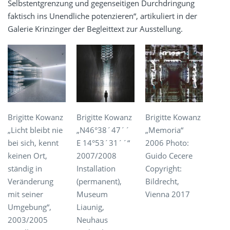
Selbstentgrenzung und gegenseitigen Durchdringung
faktisch ins Unendliche potenzieren“, artikuliert in der
Galerie Krinzinger der Begleittext zur Ausstellung.
Brigitte Kowanz
Brigitte Kowanz
Brigitte Kowanz
„Licht bleibt nie
„N46°38´47´´
„Memoria“
bei sich, kennt
E 14°53´31´´“
2006 Photo:
keinen Ort,
2007/2008
Guido Cecere
ständig in
Installation
Copyright:
Veränderung
(permanent),
Bildrecht,
mit seiner
Museum
Vienna 2017
Umgebung“,
Liaunig,
2003/2005
Neuhaus