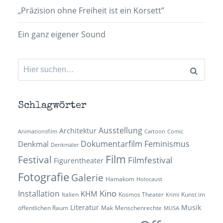
„Präzision ohne Freiheit ist ein Korsett”
Ein ganz eigener Sound
Suchen
nach:
Schlagwörter
Ausstellung
Architektur
Animationsfilm
Cartoon
Comic
Dokumentarfilm
Feminismus
Denkmal
Denkmäler
Film
Festival
Filmfestival
Figurentheater
Fotografie
Galerie
Hamakom
Holocaust
Kino
Installation
KHM
Italien
Kosmos Theater
Kunst im
Krimi
Literatur
Musik
öffentlichen Raum
Mak
Menschenrechte
MUSA