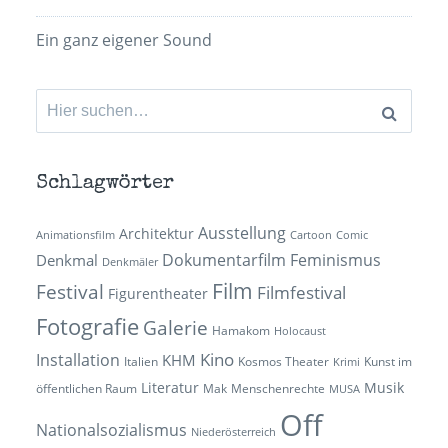
Ein ganz eigener Sound
Suchen
nach:
Schlagwörter
Ausstellung
Architektur
Animationsfilm
Cartoon
Comic
Dokumentarfilm
Feminismus
Denkmal
Denkmäler
Film
Festival
Filmfestival
Figurentheater
Fotografie
Galerie
Hamakom
Holocaust
Kino
Installation
KHM
Italien
Kosmos Theater
Kunst im
Krimi
Literatur
Musik
öffentlichen Raum
Mak
Menschenrechte
MUSA
Off
Nationalsozialismus
Niederösterreich