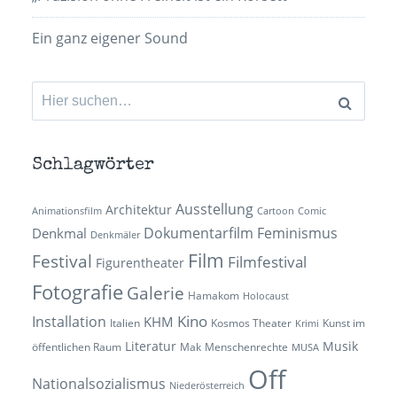
Ein ganz eigener Sound
Suchen
nach:
Schlagwörter
Ausstellung
Architektur
Animationsfilm
Cartoon
Comic
Dokumentarfilm
Feminismus
Denkmal
Denkmäler
Film
Festival
Filmfestival
Figurentheater
Fotografie
Galerie
Hamakom
Holocaust
Kino
Installation
KHM
Italien
Kosmos Theater
Kunst im
Krimi
Literatur
Musik
öffentlichen Raum
Mak
Menschenrechte
MUSA
Off
Nationalsozialismus
Niederösterreich