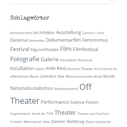
nach:
Schlagwörter
Ausstellung
Architektur
Animationsfilm
Cartoon
Comic
Dokumentarfilm
Feminismus
Denkmal
Denkmäler
Film
Festival
Filmfestival
Figurentheater
Fotografie
Galerie
Hamakom
Holocaust
Kino
Installation
KHM
Italien
Kosmos Theater
Kunst im
Krimi
Literatur
Musik
öffentlichen Raum
Mak
Menschenrechte
MUSA
Off
Nationalsozialismus
Niederösterreich
Theater
Performance
Science Fiction
Theater
TAG
Stephansdom
Street Art
Theater zum Fürchten
Zweiter Weltkrieg
Weinviertel
Österreichische
Trickfilm
Wien