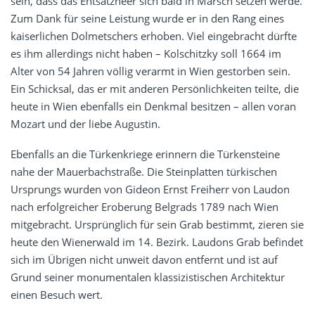
sein, dass das Entsatzheer sich bald in Marsch setzen werde.
Zum Dank für seine Leistung wurde er in den Rang eines
kaiserlichen Dolmetschers erhoben. Viel eingebracht dürfte
es ihm allerdings nicht haben – Kolschitzky soll 1664 im
Alter von 54 Jahren völlig verarmt in Wien gestorben sein.
Ein Schicksal, das er mit anderen Persönlichkeiten teilte, die
heute in Wien ebenfalls ein Denkmal besitzen – allen voran
Mozart und der liebe Augustin.
Ebenfalls an die Türkenkriege erinnern die Türkensteine
nahe der Mauerbachstraße. Die Steinplatten türkischen
Ursprungs wurden von Gideon Ernst Freiherr von Laudon
nach erfolgreicher Eroberung Belgrads 1789 nach Wien
mitgebracht. Ursprünglich für sein Grab bestimmt, zieren sie
heute den Wienerwald im 14. Bezirk. Laudons Grab befindet
sich im Übrigen nicht unweit davon entfernt und ist auf
Grund seiner monumentalen klassizistischen Architektur
einen Besuch wert.