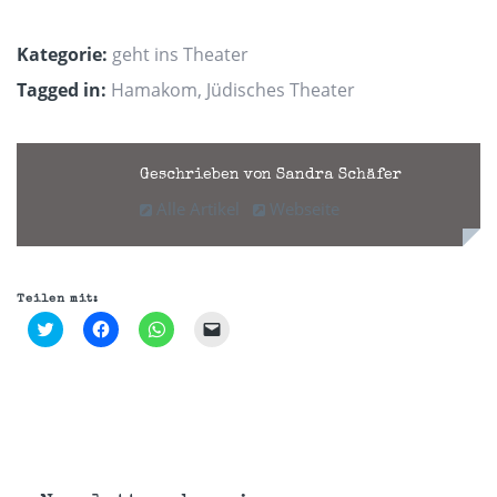
Kategorie:
geht ins Theater
Tagged in:
Hamakom
,
Jüdisches Theater
Geschrieben von Sandra Schäfer
Alle Artikel
Webseite
Teilen mit:
Klick,
Klick,
Klicken,
Klicken,
um
um
um
um
über
auf
auf
einem
Twitter
Facebook
WhatsApp
Freund
zu
zu
zu
einen
teilen
teilen
teilen
Link
(Wird
(Wird
(Wird
per
in
in
in
E-
neuem
neuem
neuem
Mail
Fenster
Fenster
Fenster
zu
geöffnet)
geöffnet)
geöffnet)
senden
(Wird