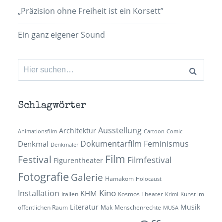
„Präzision ohne Freiheit ist ein Korsett”
Ein ganz eigener Sound
Suchen
nach:
Schlagwörter
Ausstellung
Architektur
Animationsfilm
Cartoon
Comic
Dokumentarfilm
Feminismus
Denkmal
Denkmäler
Film
Festival
Filmfestival
Figurentheater
Fotografie
Galerie
Hamakom
Holocaust
Kino
Installation
KHM
Italien
Kosmos Theater
Kunst im
Krimi
Literatur
Musik
öffentlichen Raum
Mak
Menschenrechte
MUSA