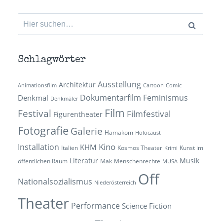
Suchen
nach:
Schlagwörter
Ausstellung
Architektur
Animationsfilm
Cartoon
Comic
Dokumentarfilm
Feminismus
Denkmal
Denkmäler
Film
Festival
Filmfestival
Figurentheater
Fotografie
Galerie
Hamakom
Holocaust
Kino
Installation
KHM
Italien
Kosmos Theater
Kunst im
Krimi
Literatur
Musik
öffentlichen Raum
Mak
Menschenrechte
MUSA
Off
Nationalsozialismus
Niederösterreich
Theater
Performance
Science Fiction