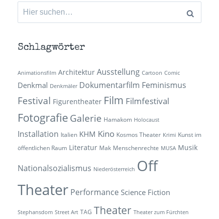
Suchen
nach:
Schlagwörter
Ausstellung
Architektur
Animationsfilm
Cartoon
Comic
Dokumentarfilm
Feminismus
Denkmal
Denkmäler
Film
Festival
Filmfestival
Figurentheater
Fotografie
Galerie
Hamakom
Holocaust
Kino
Installation
KHM
Italien
Kosmos Theater
Kunst im
Krimi
Literatur
Musik
öffentlichen Raum
Mak
Menschenrechte
MUSA
Off
Nationalsozialismus
Niederösterreich
Theater
Performance
Science Fiction
Theater
TAG
Stephansdom
Street Art
Theater zum Fürchten