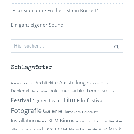
„Präzision ohne Freiheit ist ein Korsett”
Ein ganz eigener Sound
Suchen
nach:
Schlagwörter
Ausstellung
Architektur
Animationsfilm
Cartoon
Comic
Dokumentarfilm
Feminismus
Denkmal
Denkmäler
Film
Festival
Filmfestival
Figurentheater
Fotografie
Galerie
Hamakom
Holocaust
Kino
Installation
KHM
Italien
Kosmos Theater
Kunst im
Krimi
Literatur
Musik
öffentlichen Raum
Mak
Menschenrechte
MUSA