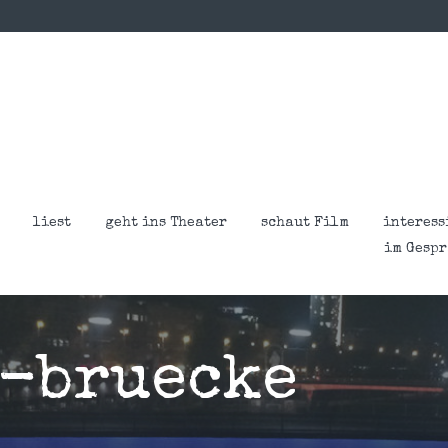
liest
geht ins Theater
schaut Film
interess
im Gesp
-bruecke