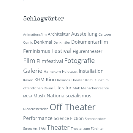
Schlagwörter
Ausstellung
Architektur
Animationsfilm
Cartoon
Dokumentarfilm
Denkmal
Comic
Denkmäler
Festival
Feminismus
Figurentheater
Fotografie
Film
Filmfestival
Galerie
Installation
Hamakom
Holocaust
Kino
KHM
Italien
Kosmos Theater
Kunst im
Krimi
Literatur
öffentlichen Raum
Mak
Menschenrechte
Nationalsozialismus
Musik
MUSA
Off Theater
Niederösterreich
Performance
Science Fiction
Stephansdom
Theater
TAG
Street Art
Theater zum Fürchten