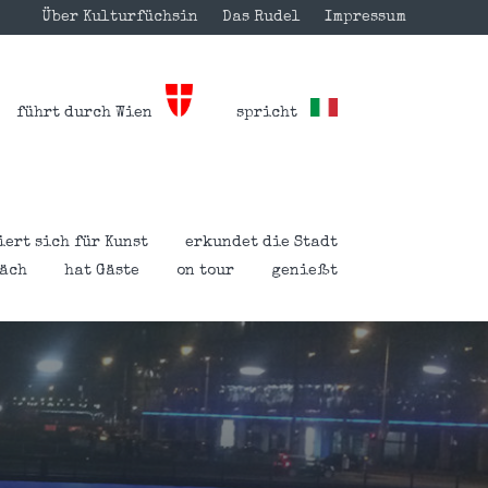
Über Kulturfüchsin
Das Rudel
Impressum
führt durch Wien
spricht
iert sich für Kunst
erkundet die Stadt
räch
hat Gäste
on tour
genießt