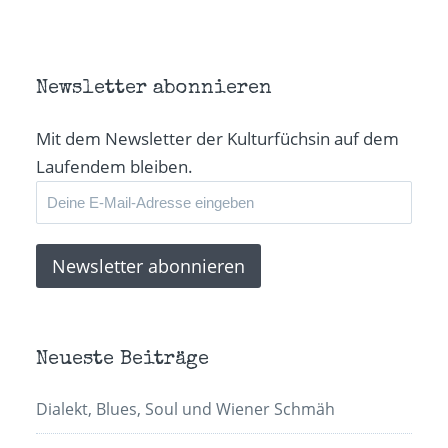
(Wird
(Wird
(Wird
per
in
in
in
E-
neuem
neuem
neuem
Mail
Fenster
Fenster
Fenster
zu
geöffnet)
geöffnet)
geöffnet)
senden
(Wird
in
Newsletter abonnieren
neuem
Fenster
geöffnet)
Mit dem Newsletter der Kulturfüchsin auf dem
Laufendem bleiben.
Neueste Beiträge
Dialekt, Blues, Soul und Wiener Schmäh