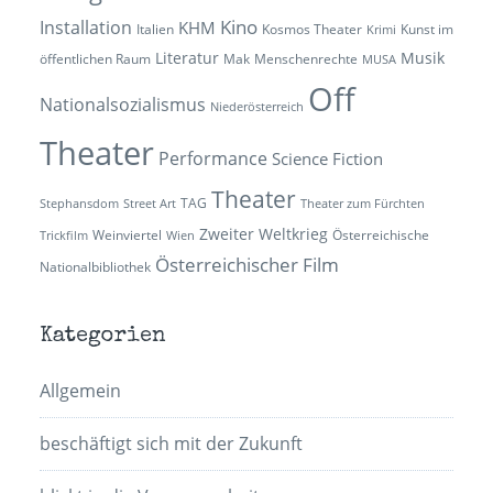
Kino
Installation
KHM
Italien
Kosmos Theater
Kunst im
Krimi
Literatur
Musik
öffentlichen Raum
Mak
Menschenrechte
MUSA
Off
Nationalsozialismus
Niederösterreich
Theater
Performance
Science Fiction
Theater
TAG
Stephansdom
Street Art
Theater zum Fürchten
Zweiter Weltkrieg
Weinviertel
Österreichische
Trickfilm
Wien
Österreichischer Film
Nationalbibliothek
Kategorien
Allgemein
beschäftigt sich mit der Zukunft