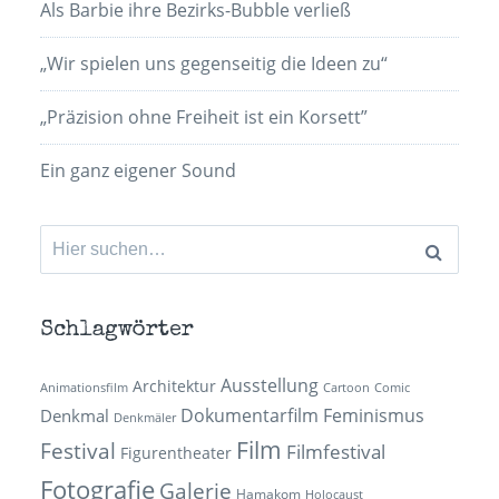
Als Barbie ihre Bezirks-Bubble verließ
„Wir spielen uns gegenseitig die Ideen zu“
„Präzision ohne Freiheit ist ein Korsett”
Ein ganz eigener Sound
Suchen
nach:
Schlagwörter
Ausstellung
Architektur
Animationsfilm
Cartoon
Comic
Dokumentarfilm
Feminismus
Denkmal
Denkmäler
Film
Festival
Filmfestival
Figurentheater
Fotografie
Galerie
Hamakom
Holocaust