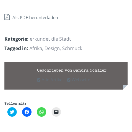
Als PDF herunterladen
Kategorie:
erkundet die Stadt
Tagged in:
Afrika
,
Design
,
Schmuck
Geschrieben von Sandra Schäfer
Alle Artikel
Webseite
Teilen mit:
Klick,
Klick,
Klicken,
Klicken,
um
um
um
um
über
auf
auf
einem
Twitter
Facebook
WhatsApp
Freund
zu
zu
zu
einen
teilen
teilen
teilen
Link