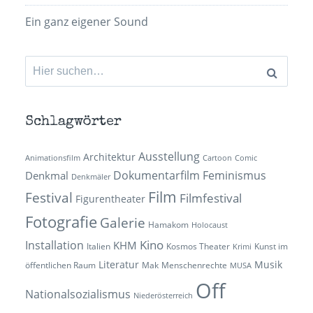
Ein ganz eigener Sound
Suchen
nach:
Schlagwörter
Ausstellung
Architektur
Animationsfilm
Cartoon
Comic
Dokumentarfilm
Feminismus
Denkmal
Denkmäler
Film
Festival
Filmfestival
Figurentheater
Fotografie
Galerie
Hamakom
Holocaust
Kino
Installation
KHM
Italien
Kosmos Theater
Kunst im
Krimi
Literatur
Musik
öffentlichen Raum
Mak
Menschenrechte
MUSA
Off
Nationalsozialismus
Niederösterreich