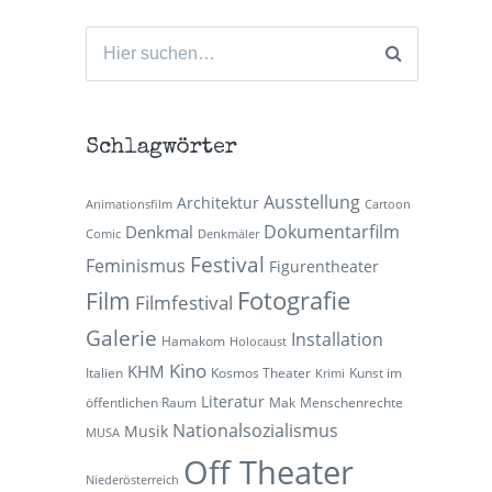
Suchen
nach:
Schlagwörter
Ausstellung
Architektur
Animationsfilm
Cartoon
Dokumentarfilm
Denkmal
Comic
Denkmäler
Festival
Feminismus
Figurentheater
Fotografie
Film
Filmfestival
Galerie
Installation
Hamakom
Holocaust
Kino
KHM
Italien
Kosmos Theater
Kunst im
Krimi
Literatur
öffentlichen Raum
Mak
Menschenrechte
Nationalsozialismus
Musik
MUSA
Off Theater
Niederösterreich