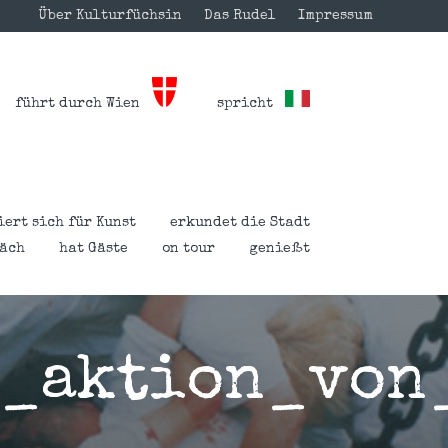
Über Kulturfüchsin
Das Rudel
Impressum
führt durch Wien
spricht
iert sich für Kunst
erkundet die Stadt
räch
hat Gäste
on tour
genießt
__aktion_von