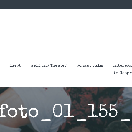
liest
geht ins Theater
schaut Film
interess
im Gesp
foto_01_155