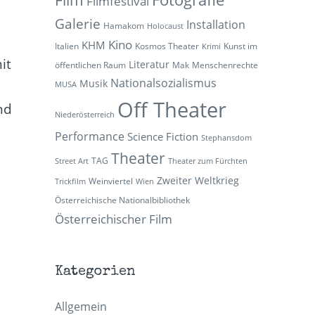
Filmfestival
Galerie
Installation
Hamakom
Holocaust
Kino
KHM
Italien
Kosmos Theater
Kunst im
Krimi
it
Literatur
öffentlichen Raum
Mak
Menschenrechte
Nationalsozialismus
Musik
MUSA
Off Theater
nd
Niederösterreich
Performance
Science Fiction
Stephansdom
Theater
TAG
Street Art
Theater zum Fürchten
Zweiter Weltkrieg
Weinviertel
Trickfilm
Wien
Österreichische Nationalbibliothek
Österreichischer Film
Kategorien
Allgemein