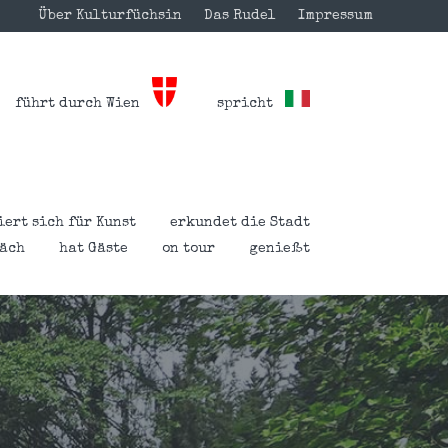
Über Kulturfüchsin
Das Rudel
Impressum
führt durch Wien
spricht
iert sich für Kunst
erkundet die Stadt
räch
hat Gäste
on tour
genießt