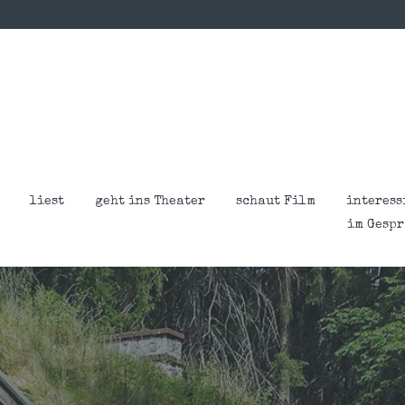
liest
geht ins Theater
schaut Film
interess
im Gesp