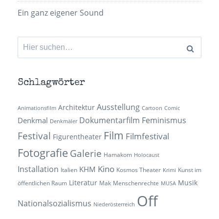
Ein ganz eigener Sound
Suchen
nach:
Schlagwörter
Ausstellung
Architektur
Animationsfilm
Cartoon
Comic
Dokumentarfilm
Feminismus
Denkmal
Denkmäler
Film
Festival
Filmfestival
Figurentheater
Fotografie
Galerie
Hamakom
Holocaust
Kino
Installation
KHM
Italien
Kosmos Theater
Kunst im
Krimi
Literatur
Musik
öffentlichen Raum
Mak
Menschenrechte
MUSA
Off
Nationalsozialismus
Niederösterreich