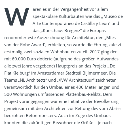
W
aren es in der Vergangenheit vor allem
spektakuläre Kulturbauten wie das
„
Museo de
Arte Contemporáneo de Castilla y León“ und
das
„
Kunsthaus Bregenz“ die Europas
renommierteste Auszeichnung für Architektur, den „Mies
van der Rohe Award“, erhielten, so wurde die Ehrung zuletzt
erstmalig zwei sozialen Wohnbauten zuteil. 2017 ging der
mit 60.000 Euro dotierte (aufgrund des großen Aufwandes
alle zwei Jahre vergebene) Hauptpreis an das Projekt
„
De
Flat Kleiburg“ im Amsterdamer Stadtteil Bijlmermeer. Die
Teams „NL Architects“ und „XVW Architectuur“ zeichneten
verantwortlich für den Umbau eines 400 Meter langen und
500 Wohnungen umfassenden Plattenbau-Relikts. Dem
Projekt vorangegangen war eine Initiative der Bevölkerung
gemeinsam mit den Architekten zur Rettung des vom Abriss
bedrohten Betonmonsters. Auch im Zuge des Umbaus
konnten die zukünftigen Bewohner die Größe – je nach