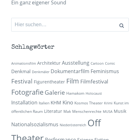
Ein ganz eigener Sound
Suchen
nach:
Schlagwörter
Ausstellung
Architektur
Animationsfilm
Cartoon
Comic
Dokumentarfilm
Feminismus
Denkmal
Denkmäler
Film
Festival
Filmfestival
Figurentheater
Fotografie
Galerie
Hamakom
Holocaust
Kino
Installation
KHM
Italien
Kosmos Theater
Kunst im
Krimi
Literatur
Musik
öffentlichen Raum
Mak
Menschenrechte
MUSA
Off
Nationalsozialismus
Niederösterreich
Theater
Performance
Science Fiction