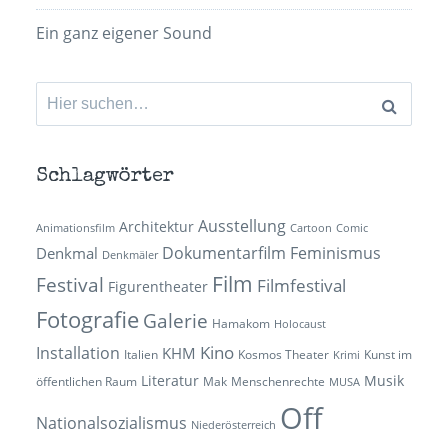
Ein ganz eigener Sound
Suchen
nach:
Schlagwörter
Ausstellung
Architektur
Animationsfilm
Cartoon
Comic
Dokumentarfilm
Feminismus
Denkmal
Denkmäler
Film
Festival
Filmfestival
Figurentheater
Fotografie
Galerie
Hamakom
Holocaust
Kino
Installation
KHM
Italien
Kosmos Theater
Kunst im
Krimi
Literatur
Musik
öffentlichen Raum
Mak
Menschenrechte
MUSA
Off
Nationalsozialismus
Niederösterreich