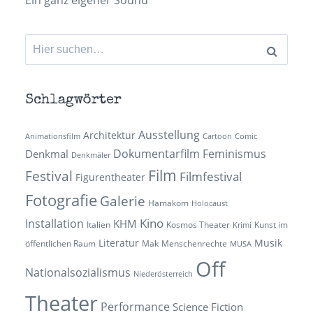
Suchen
nach:
Schlagwörter
Ausstellung
Architektur
Animationsfilm
Cartoon
Comic
Dokumentarfilm
Feminismus
Denkmal
Denkmäler
Film
Festival
Filmfestival
Figurentheater
Fotografie
Galerie
Hamakom
Holocaust
Kino
Installation
KHM
Italien
Kosmos Theater
Kunst im
Krimi
Literatur
Musik
öffentlichen Raum
Mak
Menschenrechte
MUSA
Off
Nationalsozialismus
Niederösterreich
Theater
Performance
Science Fiction