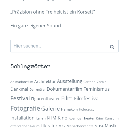
„Präzision ohne Freiheit ist ein Korsett”
Ein ganz eigener Sound
Suchen
nach:
Schlagwörter
Ausstellung
Architektur
Animationsfilm
Cartoon
Comic
Dokumentarfilm
Feminismus
Denkmal
Denkmäler
Film
Festival
Filmfestival
Figurentheater
Fotografie
Galerie
Hamakom
Holocaust
Kino
Installation
KHM
Italien
Kosmos Theater
Kunst im
Krimi
Literatur
Musik
öffentlichen Raum
Mak
Menschenrechte
MUSA