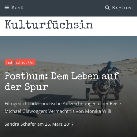
Menü
Explore
Kulturfüchsin
liest
schaut Film
Posthum: Dem Leben auf
der Spur
Filmgedicht oder poetische Aufzeichnungen einer Reise –
Michael Glawoggers Vermächtnis von Monika Willi
Sandra Schäfer
am
26. März 2017