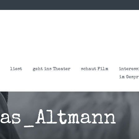
liest
geht ins Theater
schaut Film
interess
im Gesp
as_Altmann