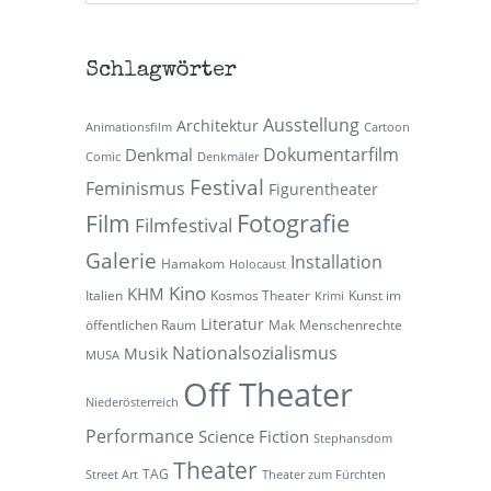
Schlagwörter
Ausstellung
Architektur
Animationsfilm
Cartoon
Dokumentarfilm
Denkmal
Comic
Denkmäler
Festival
Feminismus
Figurentheater
Fotografie
Film
Filmfestival
Galerie
Installation
Hamakom
Holocaust
Kino
KHM
Italien
Kosmos Theater
Kunst im
Krimi
Literatur
öffentlichen Raum
Mak
Menschenrechte
Nationalsozialismus
Musik
MUSA
Off Theater
Niederösterreich
Performance
Science Fiction
Stephansdom
Theater
TAG
Street Art
Theater zum Fürchten