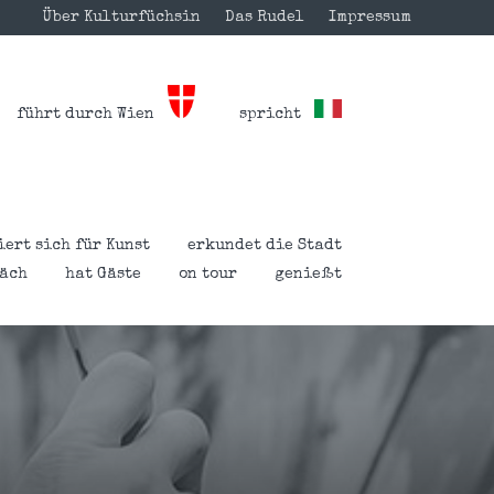
Über Kulturfüchsin
Das Rudel
Impressum
führt durch Wien
spricht
iert sich für Kunst
erkundet die Stadt
räch
hat Gäste
on tour
genießt