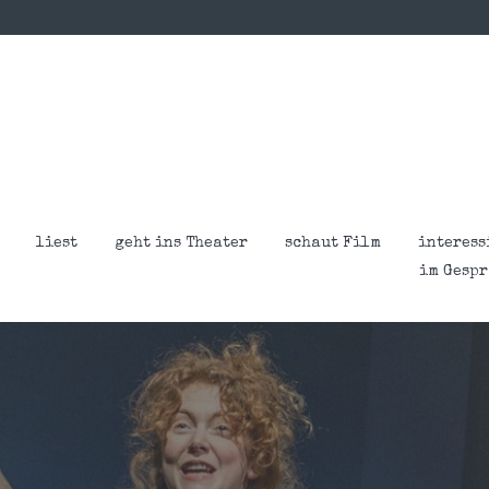
liest
geht ins Theater
schaut Film
interess
im Gesp