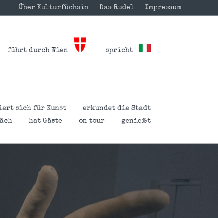
Über Kulturfüchsin
Das Rudel
Impressum
führt durch Wien
spricht
iert sich für Kunst
erkundet die Stadt
räch
hat Gäste
on tour
genießt