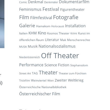
Dokumentarfilm
Denkmal
Comic
Denkmäler
Festival
Feminismus
Figurentheater
Fotografie
Film
Filmfestival
Galerie
Installation
Hamakom
Holocaust
Kino
KHM
Italien
Kosmos Theater
Kunst im
Krimi
Literatur
öffentlichen Raum
Mak
Menschenrechte
Nationalsozialismus
Musik
MUSA
Off Theater
Niederösterreich
Performance
Science Fiction
Stephansdom
Theater
TAG
Street Art
Theater zum Fürchten
r
Zweiter Weltkrieg
Weinviertel
Trickfilm
Wien
i)
Österreichische Nationalbibliothek
Österreichischer Film