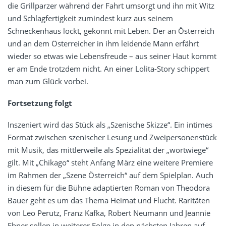
die Grillparzer während der Fahrt umsorgt und ihn mit Witz
und Schlagfertigkeit zumindest kurz aus seinem
Schneckenhaus lockt, gekonnt mit Leben. Der an Österreich
und an dem Österreicher in ihm leidende Mann erfährt
wieder so etwas wie Lebensfreude – aus seiner Haut kommt
er am Ende trotzdem nicht. An einer Lolita-Story schippert
man zum Glück vorbei.
Fortsetzung folgt
Inszeniert wird das Stück als „Szenische Skizze“. Ein intimes
Format zwischen szenischer Lesung und Zweipersonenstück
mit Musik, das mittlerweile als Spezialität der „wortwiege“
gilt. Mit „Chikago“ steht Anfang März eine weitere Premiere
im Rahmen der „Szene Österreich“ auf dem Spielplan. Auch
in diesem für die Bühne adaptierten Roman von Theodora
Bauer geht es um das Thema Heimat und Flucht. Raritäten
von Leo Perutz, Franz Kafka, Robert Neumann und Jeannie
Ebner sollen in weiterer Folge in den nächsten Jahren auf