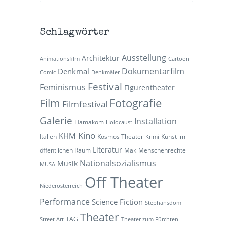
Schlagwörter
Ausstellung
Architektur
Animationsfilm
Cartoon
Dokumentarfilm
Denkmal
Comic
Denkmäler
Festival
Feminismus
Figurentheater
Fotografie
Film
Filmfestival
Galerie
Installation
Hamakom
Holocaust
Kino
KHM
Italien
Kosmos Theater
Kunst im
Krimi
Literatur
öffentlichen Raum
Mak
Menschenrechte
Nationalsozialismus
Musik
MUSA
Off Theater
Niederösterreich
Performance
Science Fiction
Stephansdom
Theater
TAG
Street Art
Theater zum Fürchten