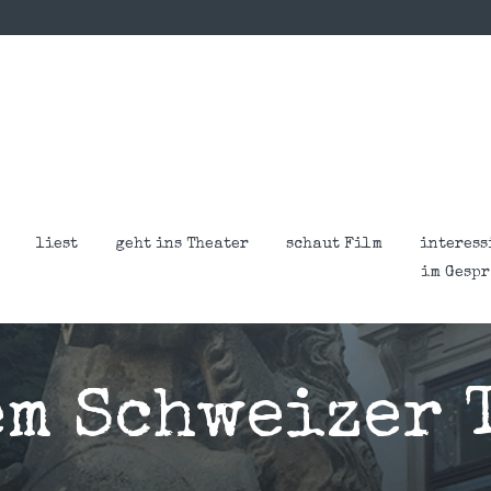
liest
geht ins Theater
schaut Film
interess
im Gesp
em Schweizer 