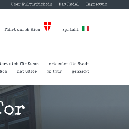
Über Kulturfüchsin
Das Rudel
Impressum
führt durch Wien
spricht
iert sich für Kunst
erkundet die Stadt
räch
hat Gäste
on tour
genießt
Tor