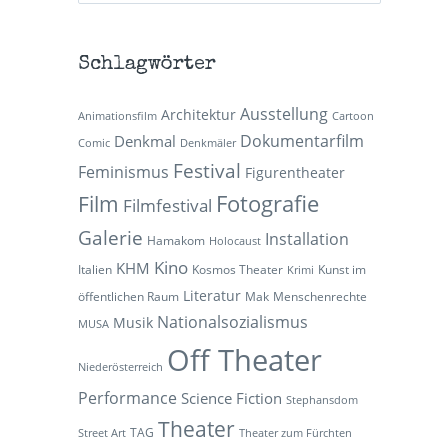
Schlagwörter
Ausstellung
Architektur
Animationsfilm
Cartoon
Dokumentarfilm
Denkmal
Comic
Denkmäler
Festival
Feminismus
Figurentheater
Fotografie
Film
Filmfestival
Galerie
Installation
Hamakom
Holocaust
Kino
KHM
Italien
Kosmos Theater
Kunst im
Krimi
Literatur
öffentlichen Raum
Mak
Menschenrechte
Nationalsozialismus
Musik
MUSA
Off Theater
Niederösterreich
Performance
Science Fiction
Stephansdom
Theater
TAG
Street Art
Theater zum Fürchten