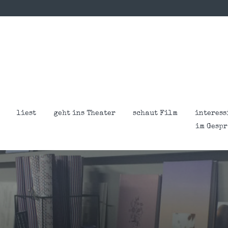
liest
geht ins Theater
schaut Film
interess
im Gesp