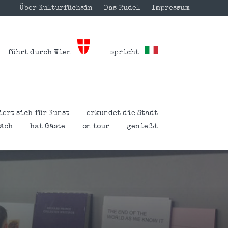
Über Kulturfüchsin
Das Rudel
Impressum
führt durch Wien
spricht
iert sich für Kunst
erkundet die Stadt
räch
hat Gäste
on tour
genießt