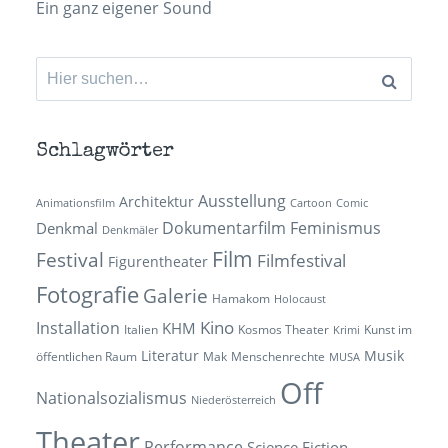
Ein ganz eigener Sound
Suchen
nach:
Schlagwörter
Ausstellung
Architektur
Animationsfilm
Cartoon
Comic
Dokumentarfilm
Feminismus
Denkmal
Denkmäler
Film
Festival
Filmfestival
Figurentheater
Fotografie
Galerie
Hamakom
Holocaust
Kino
Installation
KHM
Italien
Kosmos Theater
Kunst im
Krimi
Literatur
Musik
öffentlichen Raum
Mak
Menschenrechte
MUSA
Off
Nationalsozialismus
Niederösterreich
Theater
Performance
Science Fiction