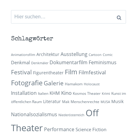
Suchen
nach:
Schlagwörter
Ausstellung
Architektur
Animationsfilm
Cartoon
Comic
Dokumentarfilm
Feminismus
Denkmal
Denkmäler
Film
Festival
Filmfestival
Figurentheater
Fotografie
Galerie
Hamakom
Holocaust
Kino
Installation
KHM
Italien
Kosmos Theater
Kunst im
Krimi
Literatur
Musik
öffentlichen Raum
Mak
Menschenrechte
MUSA
Off
Nationalsozialismus
Niederösterreich
Theater
Performance
Science Fiction