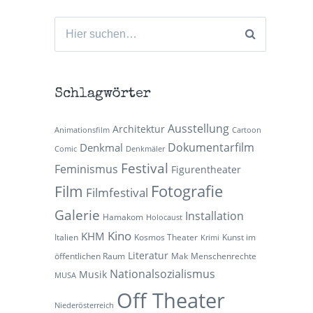
Suchen
nach:
Schlagwörter
Ausstellung
Architektur
Animationsfilm
Cartoon
Dokumentarfilm
Denkmal
Comic
Denkmäler
Festival
Feminismus
Figurentheater
Fotografie
Film
Filmfestival
Galerie
Installation
Hamakom
Holocaust
Kino
KHM
Italien
Kosmos Theater
Kunst im
Krimi
Literatur
öffentlichen Raum
Mak
Menschenrechte
Nationalsozialismus
Musik
MUSA
Off Theater
Niederösterreich