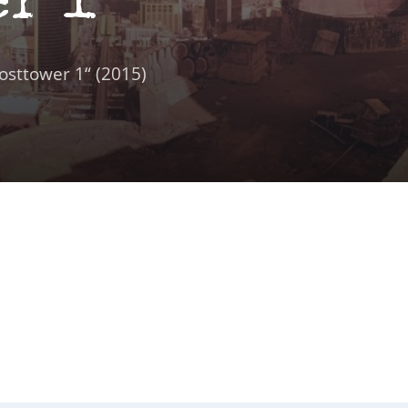
r 1“
sttower 1“ (2015)