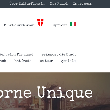
Über Kulturfüchsin
Das Rudel
Impressum
führt durch Wien
spricht
iert sich für Kunst
erkundet die Stadt
räch
hat Gäste
on tour
genießt
orne Unique