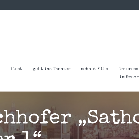
liest
geht ins Theater
schaut Film
interess
im Gesp
chhofer „Sath