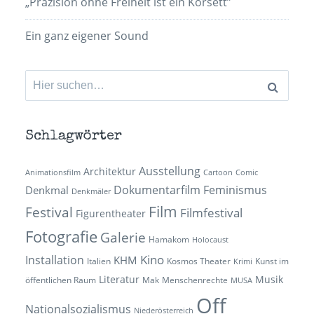
„Präzision ohne Freiheit ist ein Korsett”
Ein ganz eigener Sound
Suchen
nach:
Schlagwörter
Ausstellung
Architektur
Animationsfilm
Cartoon
Comic
Dokumentarfilm
Feminismus
Denkmal
Denkmäler
Film
Festival
Filmfestival
Figurentheater
Fotografie
Galerie
Hamakom
Holocaust
Kino
Installation
KHM
Italien
Kosmos Theater
Kunst im
Krimi
Literatur
Musik
öffentlichen Raum
Mak
Menschenrechte
MUSA
Off
Nationalsozialismus
Niederösterreich