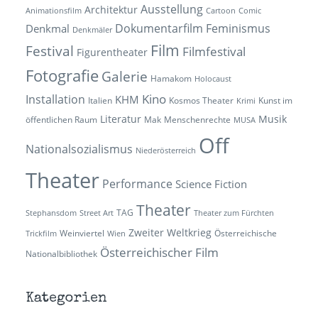
Ausstellung
Architektur
Animationsfilm
Cartoon
Comic
Dokumentarfilm
Feminismus
Denkmal
Denkmäler
Film
Festival
Filmfestival
Figurentheater
Fotografie
Galerie
Hamakom
Holocaust
Kino
Installation
KHM
Italien
Kosmos Theater
Kunst im
Krimi
Literatur
Musik
öffentlichen Raum
Mak
Menschenrechte
MUSA
Off
Nationalsozialismus
Niederösterreich
Theater
Performance
Science Fiction
Theater
TAG
Stephansdom
Street Art
Theater zum Fürchten
Zweiter Weltkrieg
Weinviertel
Österreichische
Trickfilm
Wien
Österreichischer Film
Nationalbibliothek
Kategorien