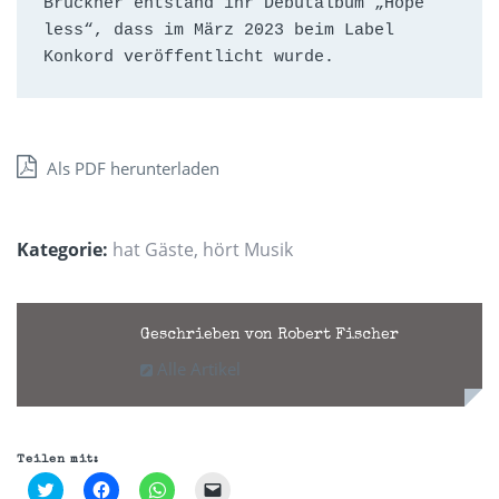
Bruckner entstand ihr Debütalbum „Hope 
less“, dass im März 2023 beim Label 
Konkord veröffentlicht wurde.
Als PDF herunterladen
Kategorie:
hat Gäste
,
hört Musik
Geschrieben von Robert Fischer
Alle Artikel
Teilen mit:
Klick,
Klick,
Klicken,
Klicken,