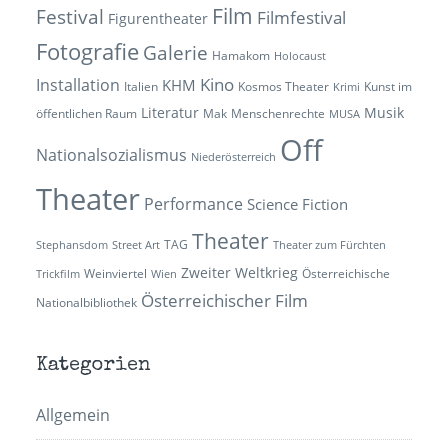
Film
Festival
Filmfestival
Figurentheater
Fotografie
Galerie
Hamakom
Holocaust
Kino
Installation
KHM
Italien
Kosmos Theater
Kunst im
Krimi
Literatur
Musik
öffentlichen Raum
Mak
Menschenrechte
MUSA
Off
Nationalsozialismus
Niederösterreich
Theater
Performance
Science Fiction
Theater
TAG
Stephansdom
Street Art
Theater zum Fürchten
Zweiter Weltkrieg
Weinviertel
Österreichische
Trickfilm
Wien
Österreichischer Film
Nationalbibliothek
Kategorien
Allgemein