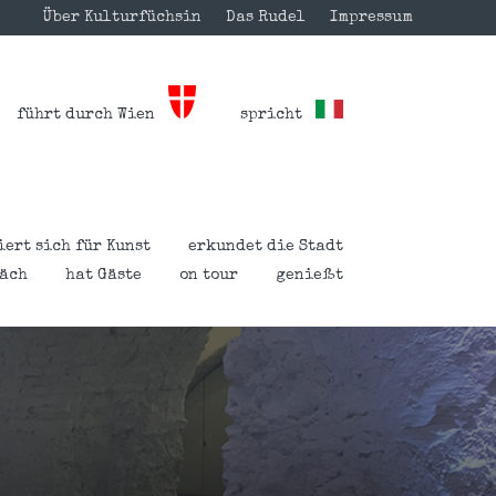
Über Kulturfüchsin
Das Rudel
Impressum
führt durch Wien
spricht
iert sich für Kunst
erkundet die Stadt
räch
hat Gäste
on tour
genießt