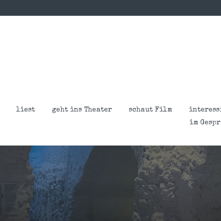
liest
geht ins Theater
schaut Film
interess
im Gesp