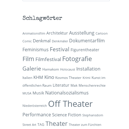
Schlagwörter
Ausstellung
Architektur
Animationsfilm
Cartoon
Dokumentarfilm
Denkmal
Comic
Denkmäler
Festival
Feminismus
Figurentheater
Fotografie
Film
Filmfestival
Galerie
Installation
Hamakom
Holocaust
Kino
KHM
Italien
Kosmos Theater
Kunst im
Krimi
Literatur
öffentlichen Raum
Mak
Menschenrechte
Nationalsozialismus
Musik
MUSA
Off Theater
Niederösterreich
Performance
Science Fiction
Stephansdom
Theater
TAG
Street Art
Theater zum Fürchten