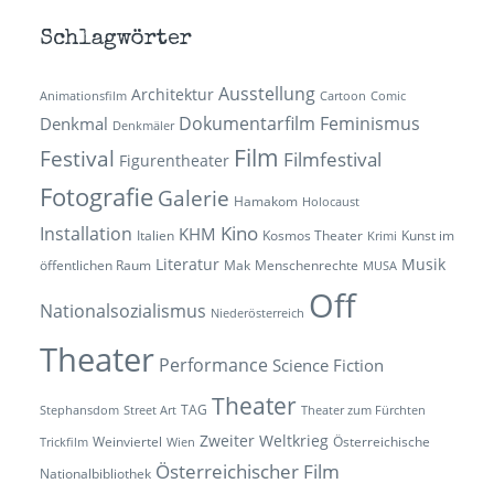
Schlagwörter
Ausstellung
Architektur
Animationsfilm
Cartoon
Comic
Dokumentarfilm
Feminismus
Denkmal
Denkmäler
Film
Festival
Filmfestival
Figurentheater
Fotografie
Galerie
Hamakom
Holocaust
Kino
Installation
KHM
Italien
Kosmos Theater
Kunst im
Krimi
Literatur
Musik
öffentlichen Raum
Mak
Menschenrechte
MUSA
Off
Nationalsozialismus
Niederösterreich
Theater
Performance
Science Fiction
Theater
TAG
Stephansdom
Street Art
Theater zum Fürchten
Zweiter Weltkrieg
Weinviertel
Österreichische
Trickfilm
Wien
Österreichischer Film
Nationalbibliothek