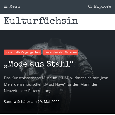
Menü
Explore
Kulturfüchsin
blickt in die Vergangenheit
interessiert sich für Kunst
„Mode aus Stahl“
Das Kunsthistorische Museum (KHM) widmet sich mit „Iron
Men“ dem modischen „Must Have“ für den Mann der
Neuzeit – der Ritterrüstung
Sandra Schäfer
am
29. Mai 2022