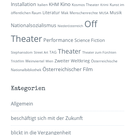
Kino
Installation
KHM
Italien
Kosmos Theater
Kunst im
Krimi
Literatur
Musik
öffentlichen Raum
Mak
Menschenrechte
MUSA
Off
Nationalsozialismus
Niederösterreich
Theater
Performance
Science Fiction
Theater
TAG
Stephansdom
Street Art
Theater zum Fürchten
Zweiter Weltkrieg
Weinviertel
Österreichische
Trickfilm
Wien
Österreichischer Film
Nationalbibliothek
Kategorien
Allgemein
beschäftigt sich mit der Zukunft
blickt in die Vergangenheit