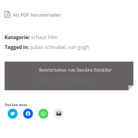
Als PDF herunterladen
Kategorie:
schaut Film
Tagged in:
Julian schnabel
,
van gogh
Geschrieben von Sandra Schäfer
Alle Artikel
Webseite
Teilen mit:
Klick,
Klick,
Klicken,
Klicken,
um
um
um
um
über
auf
auf
einem
Twitter
Facebook
WhatsApp
Freund
zu
zu
zu
einen
teilen
teilen
teilen
Link
(Wird
(Wird
(Wird
per