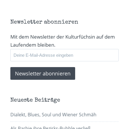
in
in
in
E-
neuem
neuem
neuem
Mail
Fenster
Fenster
Fenster
zu
geöffnet)
geöffnet)
geöffnet)
senden
(Wird
in
Newsletter abonnieren
neuem
Fenster
geöffnet)
Mit dem Newsletter der Kulturfüchsin auf dem
Laufendem bleiben.
Neueste Beiträge
Dialekt, Blues, Soul und Wiener Schmäh
Als Barbie ihre Bezirks-Bubble verließ