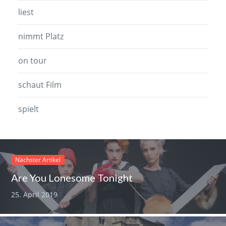
liest
nimmt Platz
on tour
schaut Film
spielt
Nächster Artikel
Are You Lonesome Tonight
25. April 2019